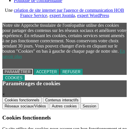
Politique de confidentialité
Une
création de site internet par l'agence de communication HOB
France Service
,
expert Joomla
,
expert WordPress
Notre site Approche tissulaire de l'ostéopathie utilise des cookies
pour partager des contenus sur les réseaux sociaux et améliorer votre
expérience. En refusant les cookies, certains services seront amenés
à ne pas fonctionner correctement. Nous conservons votre choix
pendant 30 jours. Vous pouvez changer d'avis en cliquant sur le
bouton "Cookies" en bas à gauche de chaque page de notre site.
En
savoir plus
PARAMÉTRER
ACCEPTER
REFUSER
COOKIES
Paramétrages de cookies
×
Cookies fonctionnels
Contenus interactifs
Réseaux sociaux/Vidéos
Autres cookies
Session
Cookies fonctionnels
Ce site utilise des cookies pour assurer son bon fonctionnement et ne