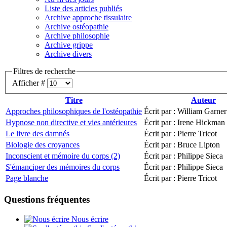
Liste des articles publiés
Archive approche tissulaire
Archive ostéopathie
Archive philosophie
Archive grippe
Archive divers
Filtres de recherche
Afficher #
Titre
Auteur
Approches philosophiques de l'ostéopathie
Écrit par : William Garne
Hypnose non directive et vies antérieures
Écrit par : Irene Hickman
Le livre des damnés
Écrit par : Pierre Tricot
Biologie des croyances
Écrit par : Bruce Lipton
Inconscient et mémoire du corps (2)
Écrit par : Philippe Sieca
S'émanciper des mémoires du corps
Écrit par : Philippe Sieca
Page blanche
Écrit par : Pierre Tricot
Questions fréquentes
Nous écrire