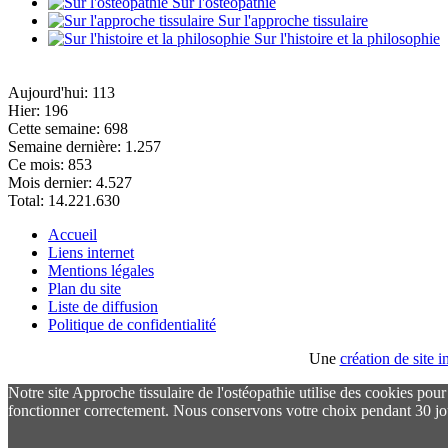
Sur l'ostéopathie
Sur l'approche tissulaire
Sur l'histoire et la philosophie
Aujourd'hui:
113
Hier:
196
Cette semaine:
698
Semaine dernière:
1.257
Ce mois:
853
Mois dernier:
4.527
Total:
14.221.630
Accueil
Liens internet
Mentions légales
Plan du site
Liste de diffusion
Politique de confidentialité
Une
création de site
Notre site Approche tissulaire de l'ostéopathie utilise des cookies pou
fonctionner correctement. Nous conservons votre choix pendant 30 jo