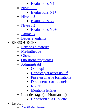
Évaluations N1
Niveau 1+
Évaluations N1+
Niveau 2
Évaluations N2
Niveau 2+
Évaluations N2+
Animaux
Bébés et enfants
RESSOURCES
Espace animateurs
Médiathèque
Glossaire
Questions fréquentes
Administratif
Qualiopi
Handicap et accessibilité
Prise en charge formations
Documents contractuels
RGPD
Mentions légales
Lieu de stage (en Normandie)
Bricqueville la Blouette
Le blog
Au fil des jours