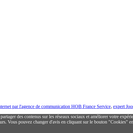
 internet par l'agence de communication HOB France Service
,
expert Jo
r partager des contenus sur les réseaux sociaux et améliorer votre expéri
urs. Vous pouvez changer d'avis en cliquant sur le bouton "Cookies" en