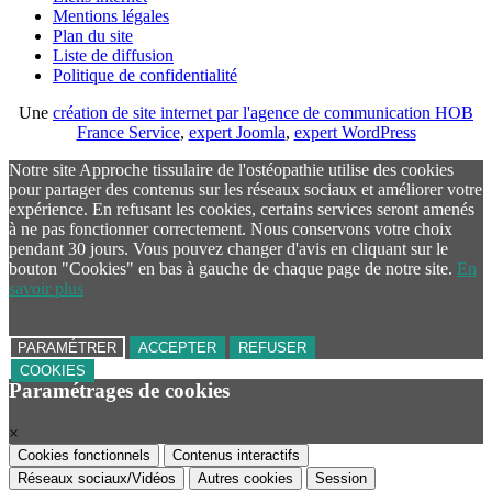
Mentions légales
Plan du site
Liste de diffusion
Politique de confidentialité
Une
création de site internet par l'agence de communication HOB
France Service
,
expert Joomla
,
expert WordPress
Notre site Approche tissulaire de l'ostéopathie utilise des cookies
pour partager des contenus sur les réseaux sociaux et améliorer votre
expérience. En refusant les cookies, certains services seront amenés
à ne pas fonctionner correctement. Nous conservons votre choix
pendant 30 jours. Vous pouvez changer d'avis en cliquant sur le
bouton "Cookies" en bas à gauche de chaque page de notre site.
En
savoir plus
PARAMÉTRER
ACCEPTER
REFUSER
COOKIES
Paramétrages de cookies
×
Cookies fonctionnels
Contenus interactifs
Réseaux sociaux/Vidéos
Autres cookies
Session