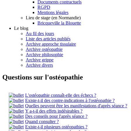
Documents contractuels
RGPD
Mentions légales
Lieu de stage (en Normandie)
Bricqueville la Blouette
Le blog
Au fil des jours
Liste des articles publiés
Archive approche tissulaire
Archive ostéopathie
Archive philosophie
Archive grippe
Archive divers
Questions sur l'ostéopathie
L'ostéopathie connaît-elle des échecs ?
Existe-t-il des contre-indications à l'ostéopathie ?
Quelles peuvent être les manifestations d'après séance ?
Y a-t-il des effets indésirables ?
Des conseils pour l'après séance ?
Quand consulter ?
Existe-t-il plusieurs ostéopathies ?